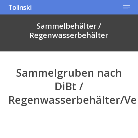
Skip
Menu
Tolinski
to
main
Sammelbehälter /
content
Regenwasserbehälter
Sammelgruben nach
DiBt /
Regenwasserbehälter/Ve